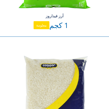
أرز فيداروز
1 كجم
معلومة