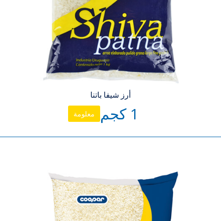
أرز شيفا باتنا
1 كجم
معلومة