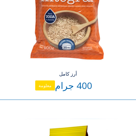
أرز كامل
400 جرام
معلومة