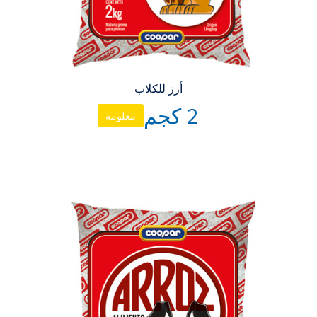
أرز للكلاب
2 كجم
معلومة