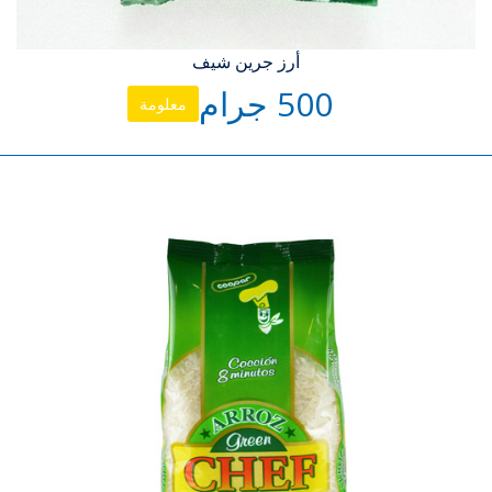
أرز جرين شيف
500 جرام
معلومة