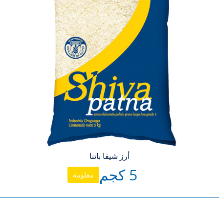
أرز شيفا باتنا
5 كجم
معلومة