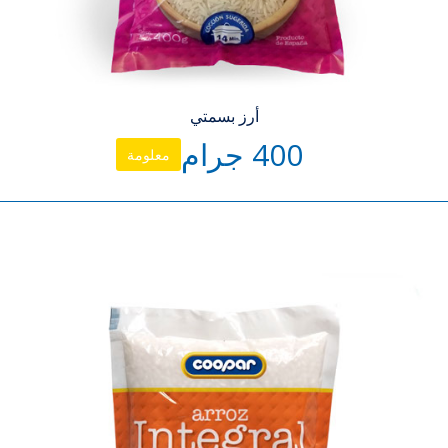
أرز بسمتي
400 جرام
معلومة