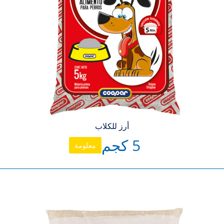
أرز للكلاب
5 كجم
معلومة