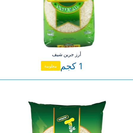
أرز جرين شيف
1 كجم
معلومة