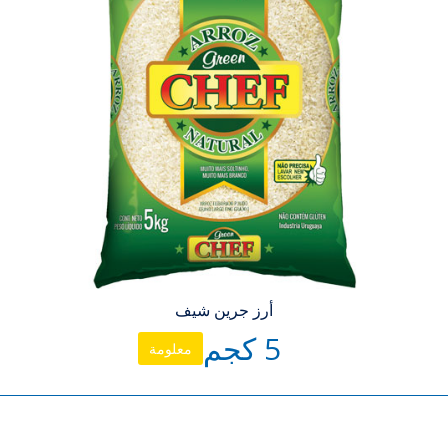
أرز جرين شيف
5 كجم
معلومة