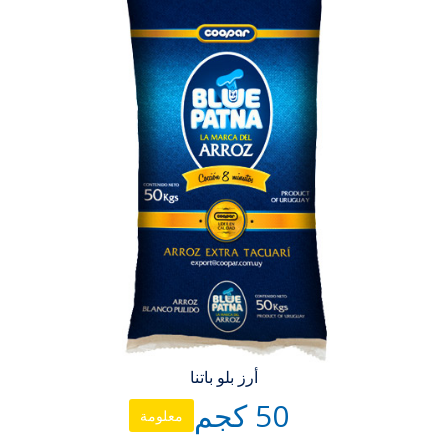
أرز بلو باتنا
50 كجم
معلومة