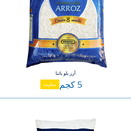
أرز بلو باتنا
5 كجم
معلومة