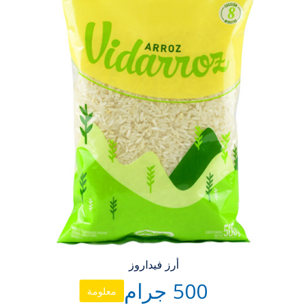
أرز فيداروز
500 جرام
معلومة