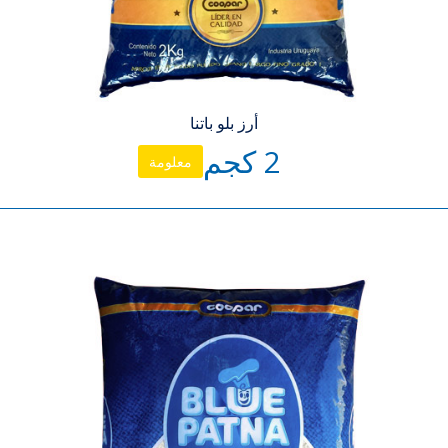
أرز بلو باتنا
2 كجم
معلومة