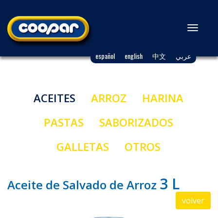
Toggl
naviga
español
english
中文
عربي
ACEITES
ARROZ
HARINA
PASTAS
SABORIZADOS
GALLETAS
OTROS
3 L
Aceite de Salvado de Arroz
volver