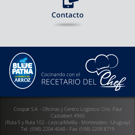
Coopar S.A. - Oficinas y Centro Logístico: Cno. Paul
Castaibert 4960
(Ruta 5 y Ruta 102 - Lezica/Melilla - Montevideo - Uruguay)
Tel.: (598) 2204 4040 - Fax: (598) 2208 8719