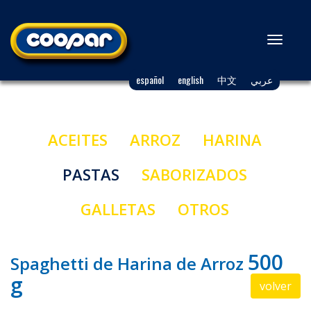
Toggl
naviga
español
english
中文
عربي
ACEITES
ARROZ
HARINA
PASTAS
SABORIZADOS
GALLETAS
OTROS
500
Spaghetti de Harina de Arroz
g
volver