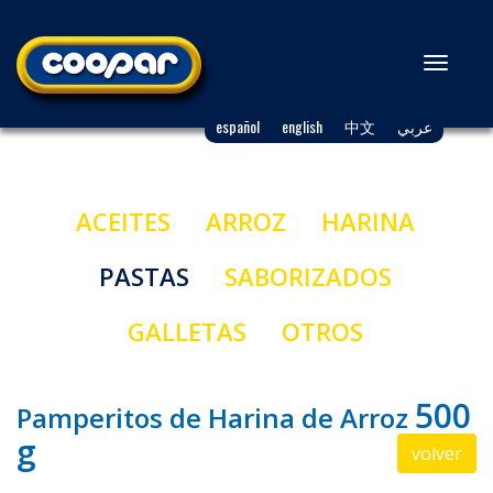
Toggl
naviga
español
english
中文
عربي
ACEITES
ARROZ
HARINA
PASTAS
SABORIZADOS
GALLETAS
OTROS
500
Pamperitos de Harina de Arroz
g
volver