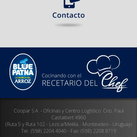
Coopar S.A. - Oficinas y Centro Logístico: Cno. Paul
Castaibert 4960
(Ruta 5 y Ruta 102 - Lezica/Melilla - Montevideo - Uruguay)
Tel.: (598) 2204 4040 - Fax: (598) 2208 8719