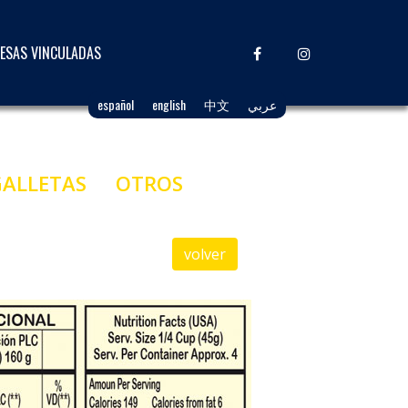
ESAS VINCULADAS
español
english
中文
عربي
GALLETAS
OTROS
volver